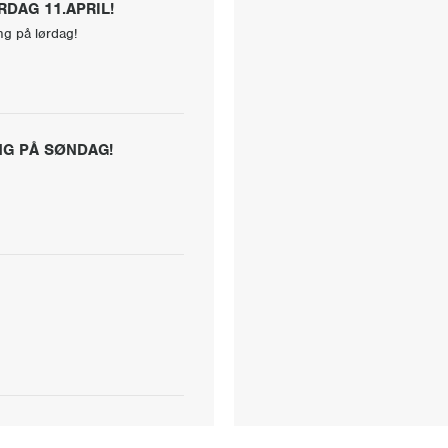
DAG 11.APRIL!
g på lørdag!
NG PÅ SØNDAG!