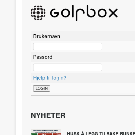
Brukernavn
Passord
Hjelp til login?
NYHETER
HUSK Å LEGG TILBAKE BUNKE